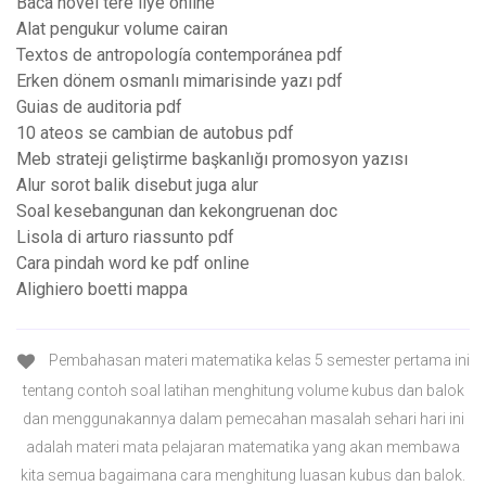
Baca novel tere liye online
Alat pengukur volume cairan
Textos de antropología contemporánea pdf
Erken dönem osmanlı mimarisinde yazı pdf
Guias de auditoria pdf
10 ateos se cambian de autobus pdf
Meb strateji geliştirme başkanlığı promosyon yazısı
Alur sorot balik disebut juga alur
Soal kesebangunan dan kekongruenan doc
Lisola di arturo riassunto pdf
Cara pindah word ke pdf online
Alighiero boetti mappa
Pembahasan materi matematika kelas 5 semester pertama ini
tentang contoh soal latihan menghitung volume kubus dan balok
dan menggunakannya dalam pemecahan masalah sehari hari ini
adalah materi mata pelajaran matematika yang akan membawa
kita semua bagaimana cara menghitung luasan kubus dan balok.