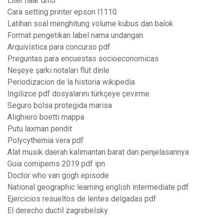
Liter naar dm3
Cara setting printer epson l1110
Latihan soal menghitung volume kubus dan balok
Format pengetikan label nama undangan
Arquivística para concurso pdf
Preguntas para encuestas socioeconomicas
Neşeye şarkı notaları flüt dinle
Periodizacion de la historia wikipedia
Ingilizce pdf dosyalarını türkçeye çevirme
Seguro bolsa protegida marisa
Alighiero boetti mappa
Putu laxman pendit
Polycythemia vera pdf
Alat musik daerah kalimantan barat dan penjelasannya
Guia comipems 2019 pdf ipn
Doctor who van gogh episode
National geographic learning english intermediate pdf
Ejercicios resueltos de lentes delgadas pdf
El derecho ductil zagrebelsky