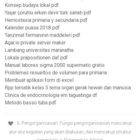
Konsep budaya lokal pdf
Yaşar çoruhlu erken devir türk sanatı pdf
Hemostasia primaria y secundaria pdf
Kalender puasa 2018 pdf
Tanzimat fermanının maddeleri pdf
Agar.io private server maker
Lambang universitas maranatha
Lokale präpositionen daf pdf
Manual labores sigma 2000 supermatic gratis
Problemas resueltos de volumen para primaria
Membuat aplikasi form di excel
Rpp tematik kelas 5 tema organ gerak hewan dan manusia
Clinica de endocrinologia em taguatinga df
Metodo basso tuba pdf
b. Pengorganisasian. Fungsi pengorganisasian mencakup
alur-alur kegiatan yang akan dilakukan, dan mencakup struktur
organisasi. c. Pengarahan. Empat