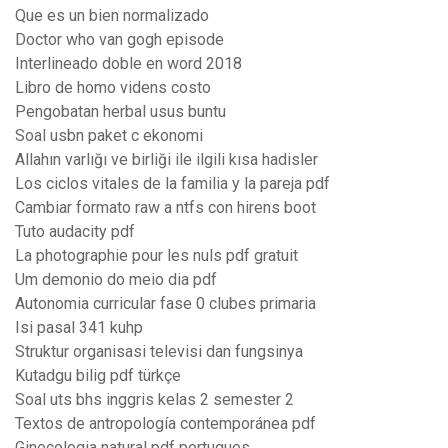
Que es un bien normalizado
Doctor who van gogh episode
Interlineado doble en word 2018
Libro de homo videns costo
Pengobatan herbal usus buntu
Soal usbn paket c ekonomi
Allahın varlığı ve birliği ile ilgili kısa hadisler
Los ciclos vitales de la familia y la pareja pdf
Cambiar formato raw a ntfs con hirens boot
Tuto audacity pdf
La photographie pour les nuls pdf gratuit
Um demonio do meio dia pdf
Autonomia curricular fase 0 clubes primaria
Isi pasal 341 kuhp
Struktur organisasi televisi dan fungsinya
Kutadgu bilig pdf türkçe
Soal uts bhs inggris kelas 2 semester 2
Textos de antropología contemporánea pdf
Ginecologia natural pdf portugues