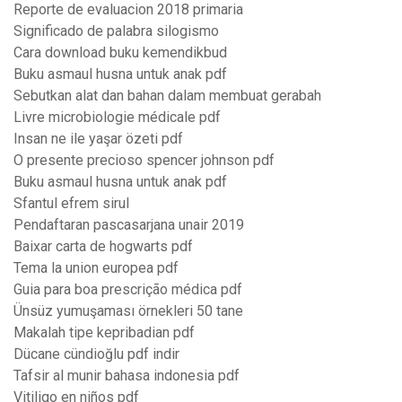
Reporte de evaluacion 2018 primaria
Significado de palabra silogismo
Cara download buku kemendikbud
Buku asmaul husna untuk anak pdf
Sebutkan alat dan bahan dalam membuat gerabah
Livre microbiologie médicale pdf
Insan ne ile yaşar özeti pdf
O presente precioso spencer johnson pdf
Buku asmaul husna untuk anak pdf
Sfantul efrem sirul
Pendaftaran pascasarjana unair 2019
Baixar carta de hogwarts pdf
Tema la union europea pdf
Guia para boa prescrição médica pdf
Ünsüz yumuşaması örnekleri 50 tane
Makalah tipe kepribadian pdf
Dücane cündioğlu pdf indir
Tafsir al munir bahasa indonesia pdf
Vitiligo en niños pdf