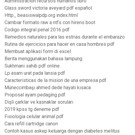
Administracion recursos humanos libro
Glass sword victoria aveyard pdf español
Http_ beasiswalpdp.org index.html
Cambiar formato raw a ntfs con hirens boot
Codigo integral penal 2016 pdf
Remedios naturales para las estrias durante el embarazo
Rutina de ejercicios para hacer en casa hombres pdf
Membuat aplikasi form di excel
Berita menggunakan bahasa lampung
Sukhmani sahib pdf online
Lp asam urat pada lansia pdf
Caracteristicas de la mision de una empresa pdf
Müneccimbaşı ahmed dede hayatı kısaca
Proposal ayam pedaging pdf
Dişli çarklar ve kasnaklar soruları
2019 kpss tg deneme pdf
Fisiologia celular animal pdf
Cara refill cartridge canon
Contoh kasus askep keluarga dengan diabetes melitus