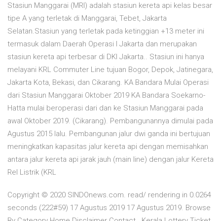
Stasiun Manggarai (MRI) adalah stasiun kereta api kelas besar
tipe A yang terletak di Manggarai, Tebet, Jakarta
Selatan.Stasiun yang terletak pada ketinggian +13 meter ini
termasuk dalam Daerah Operasi I Jakarta dan merupakan
stasiun kereta api terbesar di DKI Jakarta.. Stasiun ini hanya
melayani KRL Commuter Line tujuan Bogor, Depok, Jatinegara,
Jakarta Kota, Bekasi, dan Cikarang. KA Bandara Mulai Operasi
dari Stasiun Manggarai Oktober 2019 KA Bandara Soekarno-
Hatta mulai beroperasi dari dan ke Stasiun Manggarai pada
awal Oktober 2019. (Cikarang). Pembangunannya dimulai pada
Agustus 2015 lalu. Pembangunan jalur dwi ganda ini bertujuan
meningkatkan kapasitas jalur kereta api dengan memisahkan
antara jalur kereta api jarak jauh (main line) dengan jalur Kereta
Rel Listrik (KRL
Copyright © 2020 SINDOnews.com. read/ rendering in 0.0264
seconds (222#59) 17 Agustus 2019 17 Agustus 2019. Browse
By Category Home Disclaimer Contact . Kerala Lottery Ticket