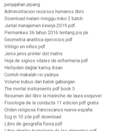
penjajahan jepang
Administracion recursos humanos libro
Download malam minggu miko 2 batch
Jurnal manajemen kinerja 2019 pdf
Permenkes 36 tahun 2016 tentang pis pk
Geometria analitica ejercicios pdf
Vitiligo en niños pdf
Jenis jenis printer dot matrix
Hoja de signos vitales de enfermeria pdf
Helliyden dağlar kamış ihsan
Contoh makalah rsi yadnya
Volume kubus dan balok gabungan
The mortal instruments pdf book 5
Resumen del libro la malinche de laura esquivel
Fisiologia de la conducta 11 edicion pdf gratis
Orden religiosa franciscanos nueva españa
Ecg in 10 zile pdf download
Libro de geografia fisica pdf
Libro charley tecnología de los alimentos pdf