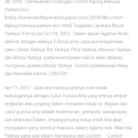
28, 2018 · Demikianlah Postingan Contoh Kliping Manusa
Yadnya Doc
[https://kumpulanfilejurnal.blogspot.com/2018/08/contoh-
kliping-manusa-yadnya-doc.html] Tingkatan Upakara Bhuta
Yadnya | Ferrycute Oct 04, 2012 · Dalam ajaran Agama Hindu
dikenal dengan adanya 5 (lima) jenis Upacara keagamaan
yakni: Dewa Yadnya, Rsi Yadnya, Pitra Yadnya, Manusa Yadnya
dan Bhuta Yadnya. pada kesempatan kali ini akan dibahas
mengenai upakara Bhuta Yadnya. Contoh pelaksanaan Nitya
dan Naimitika Karma: CONTOH ...
Apr 11, 2012 · Upacara manusa yadnya erat sekali
hubungannya dengan Catur Purusa Arta yang artinya empat
tingkatan atau jenjang dalam menjalani hidup ini. Bagian dari
catur purusa arta adalah brahmacari, grehasta, wanaprasta,
dan bhiksuka.Dalam Jenjang-jenjang hidup inilah kita akan
mengalami yang disebut manusia dalam agama tadi. Nilai-nilai
Yadnya yang ada dalam Ramayana dan Contoh ... Contoh