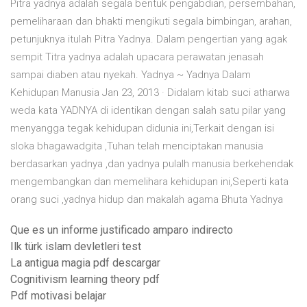
Pitra yadnya adalah segala bentuk pengabdian, persembahan,
pemeliharaan dan bhakti mengikuti segala bimbingan, arahan,
petunjuknya itulah Pitra Yadnya. Dalam pengertian yang agak
sempit Titra yadnya adalah upacara perawatan jenasah
sampai diaben atau nyekah. Yadnya ~ Yadnya Dalam
Kehidupan Manusia Jan 23, 2013 · Didalam kitab suci atharwa
weda kata YADNYA di identikan dengan salah satu pilar yang
menyangga tegak kehidupan didunia ini,Terkait dengan isi
sloka bhagawadgita ,Tuhan telah menciptakan manusia
berdasarkan yadnya ,dan yadnya pulalh manusia berkehendak
mengembangkan dan memelihara kehidupan ini,Seperti kata
orang suci ,yadnya hidup dan makalah agama Bhuta Yadnya
Que es un informe justificado amparo indirecto
Ilk türk islam devletleri test
La antigua magia pdf descargar
Cognitivism learning theory pdf
Pdf motivasi belajar