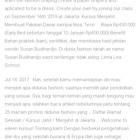
learn the fashion draping create a paper drapery and
aplicated to be a dress. Create your own by joining our class
on September 16th 2019 at Jakarta. Kursus Menjahit
Membuat Pakaian Dasar sampai Bisa, Teori ... Biaya Rp450.000
(Early Bird sebelum tanggal 10 Januari Rp400.000) Benefit:
Bahan praktek (kain), sertifikat, dan membawa hasil jahitan
sendiri Susan Budihardjo, Di dunia fashion tanah air nama
Susan Budihardjo pasti terdengar tidak asing. Linna Lea
School.
Jul 14, 2017 · Nah, setelah kamu memantapkan diri mau
menjadi apa didunia fashion, saatnya memilih jalur pendidikan
yang sesuai. Oya, bagi teman-teman yang masih bingung mau
menjadi apa, silahkan baca artikel sebelumnya yaitu tentang
25 macam profesi didunia fashion yang … Daftar Alamat
Sekolah / Kursus Jahit / Menjahit di Jakarta ... Welcome to
eileen kursus! Tentang kami Dengan berbekal pengetahuan
dari ibu yang sekolah busana di Eropa dan juga sebagai