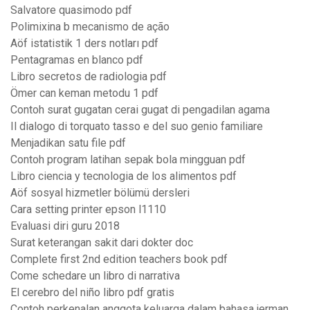
Salvatore quasimodo pdf
Polimixina b mecanismo de ação
Aöf istatistik 1 ders notları pdf
Pentagramas en blanco pdf
Libro secretos de radiologia pdf
Ömer can keman metodu 1 pdf
Contoh surat gugatan cerai gugat di pengadilan agama
Il dialogo di torquato tasso e del suo genio familiare
Menjadikan satu file pdf
Contoh program latihan sepak bola mingguan pdf
Libro ciencia y tecnologia de los alimentos pdf
Aöf sosyal hizmetler bölümü dersleri
Cara setting printer epson l1110
Evaluasi diri guru 2018
Surat keterangan sakit dari dokter doc
Complete first 2nd edition teachers book pdf
Come schedare un libro di narrativa
El cerebro del niño libro pdf gratis
Contoh perkenalan anggota keluarga dalam bahasa jerman