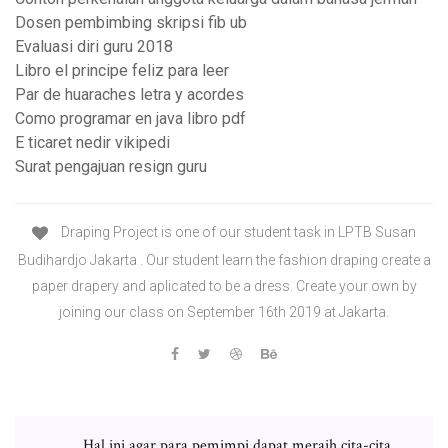
Dosen pembimbing skripsi fib ub
Evaluasi diri guru 2018
Libro el principe feliz para leer
Par de huaraches letra y acordes
Como programar en java libro pdf
E ticaret nedir vikipedi
Surat pengajuan resign guru
Draping Project is one of our student task in LPTB Susan
Budihardjo Jakarta . Our student learn the fashion draping create a
paper drapery and aplicated to be a dress. Create your own by
joining our class on September 16th 2019 at Jakarta.
Hal ini agar para pemimpi dapat meraih cita-cita