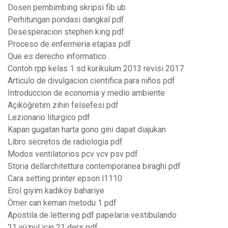
Dosen pembimbing skripsi fib ub
Perhitungan pondasi dangkal pdf
Desesperacion stephen king pdf
Proceso de enfermeria etapas pdf
Que es derecho informatico
Contoh rpp kelas 1 sd kurikulum 2013 revisi 2017
Articulo de divulgacion cientifica para niños pdf
Introduccion de economia y medio ambiente
Açıköğretim zihin felsefesi pdf
Lezionario liturgico pdf
Kapan gugatan harta gono gini dapat diajukan
Libro secretos de radiologia pdf
Modos ventilatorios pcv vcv psv pdf
Storia dellarchitettura contemporanea biraghi pdf
Cara setting printer epson l1110
Erol giyim kadıköy bahariye
Ömer can keman metodu 1 pdf
Apostila de lettering pdf papelaria vestibulando
21 yüzyıl için 21 ders pdf