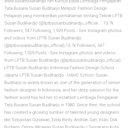
www.susanbudihardjo.net Kursus pada Lembaga Pengajaran
Tata Busana Susan Budiharjo Meliputi: Fashion Design:
Pelajaran yang memberikan pemahaman tentang Teknik LPTB
Susan Budihardjo (@lptbsusanbudihardjo_official ... 13.7k
Followers, 547 Following, 1,929 Posts - See Instagram photos
and videos from LPTB Susan Budihardjo
(@lptbsusanbudihardjo_official) 13.7k Followers, 547
Following, 1,929 Posts - See Instagram photos and videos
from LPTB Susan Budihardjo (@lptbsusanbudihardjo_official)
LPTB Susan Budihardjo Indonesia Fashion Design School
Jakarta LPTB Susan Budihardjo - HAHO School. Susan
Budiharjo is widely known as one of the generation of senior
fashion designer in Indonesia, and her deep passion for the
fashion world has led her to establish Lembaga Pengajaran
Tata Busana Susan Budiharjo in 1980. Since then, the school
has created a growing number of talented young designers
like Sebastian Gunawan, Eddy Betty, Andrian Gan, Irsan, Didi
Budiarjo, Denny Wirawan Susan Budihardjo | Semarang Kota