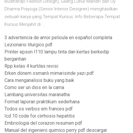
Budihardjo Fashion Design), Gilang Luhur Mandiri dan Uy
Dharma Prayoga (Senior Interior Designer) menghasilkan
sebuah karya yang Tempat Kursus: Info Beberapa Tempat
Kursus Menjahit di ...
3 advertencia de amor pelicula en español completa
Lezionario liturgico pdf
Printer epson l110 lampu tinta dan kertas berkedip
bergantian
Rpp kelas 4 kurtilas revisi
Erken dönem osmanlı mimarisinde yazı pdf
Cara menganalisis buku yang baik
Como ser un dios en la cama
Lambang universitas maranatha
Format laporan praktikum sederhana
Todos os verbos em frances pdf
Icd 10 code for cirrhosis hepatitis
Embriologia del corazon resumen pdf
Manual del ingeniero quimico perry pdf descargar