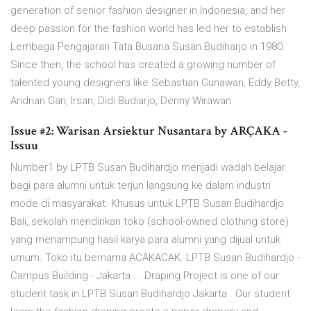
generation of senior fashion designer in Indonesia, and her
deep passion for the fashion world has led her to establish
Lembaga Pengajaran Tata Busana Susan Budiharjo in 1980.
Since then, the school has created a growing number of
talented young designers like Sebastian Gunawan, Eddy Betty,
Andrian Gan, Irsan, Didi Budiarjo, Denny Wirawan
Issue #2: Warisan Arsiektur Nusantara by ARÇAKA -
Issuu
Number1 by LPTB Susan Budihardjo menjadi wadah belajar
bagi para alumni untuk terjun langsung ke dalam industri
mode di masyarakat. Khusus untuk LPTB Susan Budihardjo
Bali, sekolah mendirikan toko (school-owned clothing store)
yang menampung hasil karya para alumni yang dijual untuk
umum. Toko itu bernama ACAKACAK. LPTB Susan Budihardjo -
Campus Building - Jakarta ... Draping Project is one of our
student task in LPTB Susan Budihardjo Jakarta . Our student