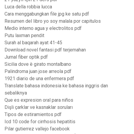
Luca della robbia lucca
Cara menggabungkan file jpg ke satu pdf
Resumen del libro yo soy malala por capitulos
Medio interno agua y electrolitos pdf
Putu laxman pendit
Surah al baqarah ayat 41-45
Download novel fantasi pdf terjemahan
Jurnal fiber optik pdf
Sicilia dove è girato montalbano
Palindroma juan jose arreola pdf
1921 diario de una enfermera pdf
Translate bahasa indonesia ke bahasa inggris dan
sebaliknya
Que es expresion oral para niños
Dişli çarklar ve kasnaklar soruları
Tipos de estiramientos pdf
Icd 10 code for cirrhosis hepatitis
Pilar gutierrez vallejo facebook