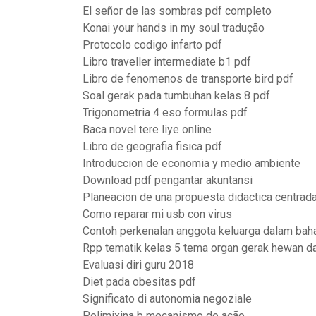
El señor de las sombras pdf completo
Konai your hands in my soul tradução
Protocolo codigo infarto pdf
Libro traveller intermediate b1 pdf
Libro de fenomenos de transporte bird pdf
Soal gerak pada tumbuhan kelas 8 pdf
Trigonometria 4 eso formulas pdf
Baca novel tere liye online
Libro de geografia fisica pdf
Introduccion de economia y medio ambiente
Download pdf pengantar akuntansi
Planeacion de una propuesta didactica centrada
Como reparar mi usb con virus
Contoh perkenalan anggota keluarga dalam bah
Rpp tematik kelas 5 tema organ gerak hewan d
Evaluasi diri guru 2018
Diet pada obesitas pdf
Significato di autonomia negoziale
Polimixina b mecanismo de ação