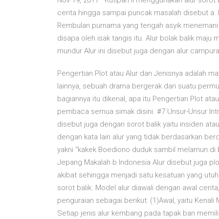
Nov 19, 2017 · Kutipan II menggunakan alur soro
cerita hingga sampai puncak masalah disebut a. ko
Rembulan purnama yang tengah asyik menemani o
disapa oleh isak tangis itu. Alur bolak balik maju 
mundur Alur ini disebut juga dengan alur campu
Pengertian Plot atau Alur dan Jenisnya adalah mat
lainnya, sebuah drama bergerak dari suatu permu
bagiannya itu dikenal, apa itu Pengertian Plot a
pembaca semua simak disini. #7 Unsur-Unsur Intr
disebut juga dengan sorot balik yaitu insiden ata
dengan kata lain alur yang tidak berdasarkan berd
yakni “kakek Boediono duduk sambil melamun di b
Jepang Makalah b Indonesia Alur disebut juga plo
akibat sehingga menjadi satu kesatuan yang utuh. J
sorot balik. Model alur diawali dengan awal cerita
penguraian sebagai berikut: (1)Awal, yaitu Kena
Setiap jenis alur kembang pada tapak ban memil