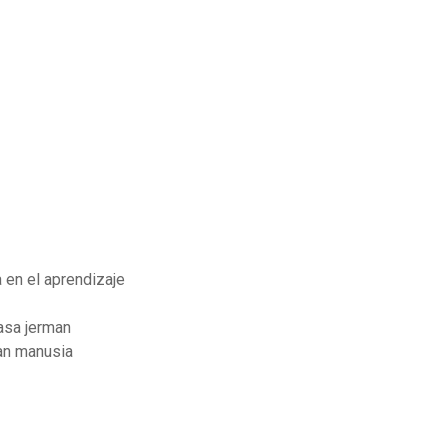
 en el aprendizaje
asa jerman
an manusia