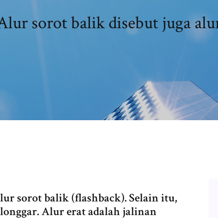
Alur sorot balik disebut juga alu
r sorot balik (flashback). Selain itu,
r longgar. Alur erat adalah jalinan