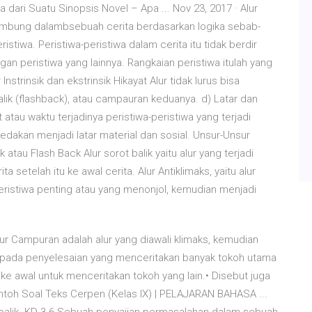
wa dari Suatu Sinopsis Novel – Apa ... Nov 23, 2017 · Alur
mbung dalambsebuah cerita berdasarkan logika sebab-
stiwa. Peristiwa-peristiwa dalam cerita itu tidak berdir
ngan peristiwa yang lainnya. Rangkaian peristiwa itulah yang
Instrinsik dan ekstrinsik Hikayat Alur tidak lurus bisa
lik (flashback), atau campauran keduanya. d) Latar dan
t atau waktu terjadinya peristiwa-peristiwa yang terjadi
bedakan menjadi latar material dan sosial. Unsur-Unsur
k atau Flash Back Alur sorot balik yaitu alur yang terjadi
setelah itu ke awal cerita. Alur Antiklimaks, yaitu alur
eristiwa penting atau yang menonjol, kemudian menjadi
ur Campuran adalah alur yang diawali klimaks, kemudian
i pada penyelesaian yang menceritakan banyak tokoh utama
ke awal untuk menceritakan tokoh yang lain.• Disebut juga
ontoh Soal Teks Cerpen (Kelas IX) | PELAJARAN BAHASA ...