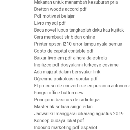
Makanan untuk menambah kesuburan pria
Bretton woods accord pdf
Pdf motivasi belajar
Livro mysql pdf
Baca novel lupus tangkaplah daku kau kujitak
Cara membuat str bidan online
Printer epson l210 error lampu nyala semua
Costo de capital contable pdf
Baixar livro em pdf a hora da estrela
Ingilizce pdf dosyalarını türkçeye çevirme
Ada mujizat dalam bersyukur lirik
Öğrenme psikolojisi sorular pdf
El proceso de convertirse en persona autonoma
Fungsi office button new
Principios basicos de radiologia
Master hk selasa singo edan
Jadwal krl manggarai cikarang agustus 2019
Konsep budaya lokal pdf
Inbound marketing pdf español