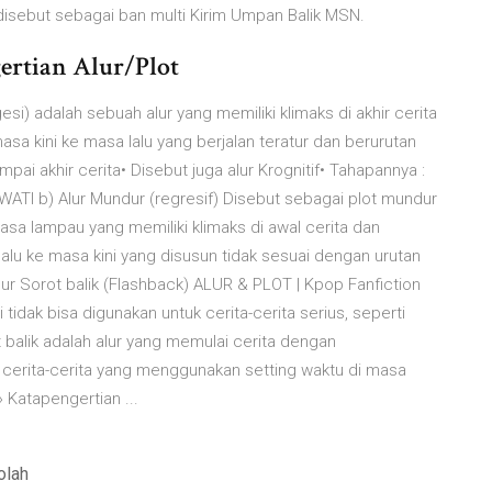
 disebut sebagai ban multi Kirim Umpan Balik MSN.
rtian Alur/Plot
gesi) adalah sebuah alur yang memiliki klimaks di akhir cerita
asa kini ke masa lalu yang berjalan teratur dan berurutan
pai akhir cerita• Disebut juga alur Krognitif• Tahapannya :
I b) Alur Mundur (regresif) Disebut sebagai plot mundur
sa lampau yang memiliki klimaks di awal cerita dan
lalu ke masa kini yang disusun tidak sesuai dengan urutan
Alur Sorot balik (Flashback) ALUR & PLOT | Kpop Fanfiction
i tidak bisa digunakan untuk cerita-cerita serius, seperti
t balik adalah alur yang memulai cerita dengan
da cerita-cerita yang menggunakan setting waktu di masa
» Katapengertian ...
olah