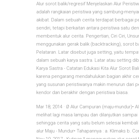
Alur sorot balik/regresif Menjelaskan Alur Peristi
adalah rangkaian peristiwa yang sambung-menya
akibat. Dalam sebuah cerita terdapat berbagai peri
sendiri, tetapi berkaitan antara peristiwa satu de
membentuk alur cerita. Pengertian, Ciri Ciri, Unsur 
menggunakan gerak balik (backtracking), sorot ba
Pelataran. Latar disebut juga setting, yaitu tempa
dalam sebuah karya sastra. Latar atau setting di
Karya Sastra - Catatan Edukasi Kita Alur Sorot Bali
karena pengarang mendahulukan bagian akhir cerita 
yang susunan peristiwanya makin menurun dari p
kendor dan berakhir dengan peristiwa biasa.
Mar 18, 2014 · Ø Alur Campuran (maju-mundur)• Al
melihat lagi masa lampau dan dilanjutkan sampa
sehingga cerita yang satu belum selesai kembali 
alur Maju - Mundur• Tahapannya : a. Klimaks b. C