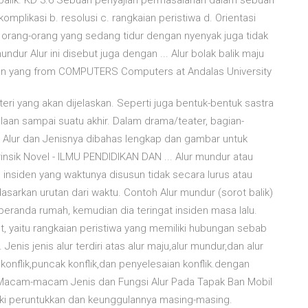
t balik. KD 3.6 Sebuah penyajian permasalahan dalam sebuah
mplikasi b. resolusi c. rangkaian peristiwa d. Orientasi
rang-orang yang sedang tidur dengan nyenyak juga tidak
mundur Alur ini disebut juga dengan ... Alur bolak balik maju
ran yang from COMPUTERS Computers at Andalas University
eri yang akan dijelaskan. Seperti juga bentuk-bentuk sastra
laan sampai suatu akhir. Dalam drama/teater, bagian-
tau Alur dan Jenisnya dibahas lengkap dan gambar untuk
insik Novel - ILMU PENDIDIKAN DAN ... Alur mundur atau
u insiden yang waktunya disusun tidak secara lurus atau
asarkan urutan dari waktu. Contoh Alur mundur (sorot balik)
eranda rumah, kemudian dia teringat insiden masa lalu.
t, yaitu rangkaian peristiwa yang memiliki hubungan sebab
enis jenis alur terdiri atas alur maju,alur mundur,dan alur
,konflik,puncak konflik,dan penyelesaian konflik.dengan
li Macam-macam Jenis dan Fungsi Alur Pada Tapak Ban Mobil
iki peruntukkan dan keunggulannya masing-masing.