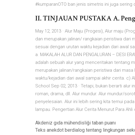
#kumparanOTO ban jenis simetris ini juga sering
II. TINJAUAN PUSTAKA A. Penge
May 12, 2013 · Alur Maju (Progesi), Alur maju (Pro
dan merupakan jalinan/ rangkaian peristiwa dari m
sesuai dengan urutan waktu kejadian dari awal sam
a. MAKALAH ALUR DAN PENGALURAN – DESI ERAWAT
adalah sebuah alur yang menceritakan tentang ma
merupakan jalinan/rangkaian peristiwa dari masa 
waktu/kejadian dari awal sampai akhir cerita. c) 
School Sep 02, 2013 · Tetapi, bukan berarti alur in
roman, drama, dll. Alur mundur. Alur mundur/soro
penyelesaian. Alur ini lebih sering kita temui pa
lampau. Pengertian Alur Cerita Menurut Para Ahli 
Akdeniz gıda mühendisliği taban puanı
Teks anekdot berdialog tentang lingkungan sek